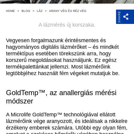
HOME
>
BLOG
>
LÁZ
>
ARANY VÉG ÉS RÉZ VÉG
SHARE
A lázmérés új korszaka.
Vegyesen forgalmazunk érintésmentes és
hagyományos digitális lázmérőket – és mindkét
terméktípus esetében törekszünk arra, hogy
korszerű megoldásokat használjunk. Ez egész
termékpalettánkat jellemzi. Most lázmérőink
legtöbbjéhez használt fém végeket mutatjuk be.
GoldTemp™, az anallergiás mérési
módszer
A Microlife GoldTemp™ technológiával ellátott
lázmérőink vége aranyozott, és ideálisak a nikkelre
érzékeny emberek számára. Utóbbi egy olyan fém,