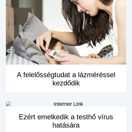
A felelősségtudat a lázméréssel
kezdődik
MEGNÉZEM A
TERMÉKET
Ezért emelkedik a testhő vírus
hatására
MEGNÉZEM A