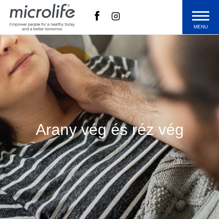
MENU
Termékek
Technológia
Blog
Arany vég és réz vég
Microlife
Vásárlás