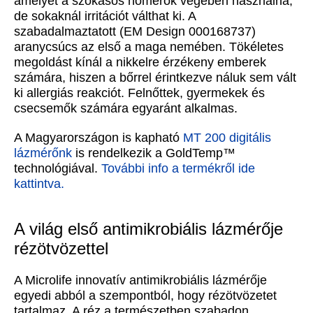
amelyet a szokásos hőmérők végében használna,
de sokaknál irritációt válthat ki. A
szabadalmaztatott (EM Design 000168737)
aranycsúcs az első a maga nemében. Tökéletes
megoldást kínál a nikkelre érzékeny emberek
számára, hiszen a bőrrel érintkezve náluk sem vált
ki allergiás reakciót. Felnőttek, gyermekek és
csecsemők számára egyaránt alkalmas.
A Magyarországon is kapható
MT 200 digitális
lázmérőnk
is rendelkezik a GoldTemp™
technológiával.
További info a termékről ide
kattintva.
A világ első antimikrobiális lázmérője
rézötvözettel
A Microlife innovatív antimikrobiális lázmérője
egyedi abból a szempontból, hogy rézötvözetet
tartalmaz. A réz a természetben szabadon