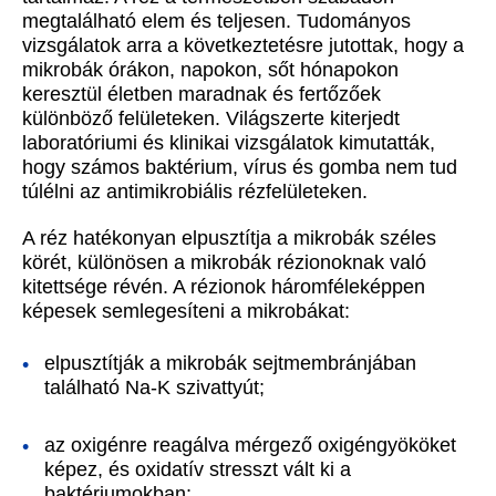
megtalálható elem és teljesen. Tudományos
vizsgálatok arra a következtetésre jutottak, hogy a
mikrobák órákon, napokon, sőt hónapokon
keresztül életben maradnak és fertőzőek
különböző felületeken. Világszerte kiterjedt
laboratóriumi és klinikai vizsgálatok kimutatták,
hogy számos baktérium, vírus és gomba nem tud
túlélni az antimikrobiális rézfelületeken.
A réz hatékonyan elpusztítja a mikrobák széles
körét, különösen a mikrobák rézionoknak való
kitettsége révén. A rézionok háromféleképpen
képesek semlegesíteni a mikrobákat:
elpusztítják a mikrobák sejtmembránjában
található Na-K szivattyút;
az oxigénre reagálva mérgező oxigéngyököket
képez, és oxidatív stresszt vált ki a
baktériumokban;