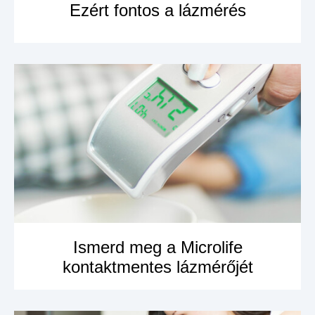
Ezért fontos a lázmérés
MEGNÉZEM A
TERMÉKET
Ismerd meg a Microlife
kontaktmentes lázmérőjét
MEGNÉZEM A
TERMÉKET