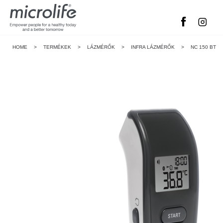
HOME
>
TERMÉKEK
>
LÁZMÉRŐK
>
INFRA LÁZMÉRŐK
>
NC 150 BT
Vérnyomásmérők
Lázm