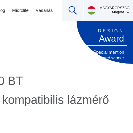
MAGYARORSZÁG
log
Microlife
Vásárlás
Magyar
DESIGN
Award
Special mention
award winner
0 BT
ák
Pulzoximéter
Hírek
Kapcsolat
Mérlegek
kompatibilis lázmérő