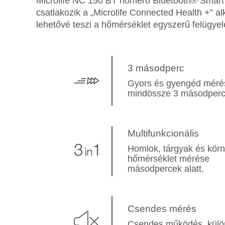
Microlife NC 150 BT hőmérő Bluetooth® Smart
csatlakozik a „Microlife Connected Health +” a
lehetővé teszi a hőmérséklet egyszerű felügyele
3 másodperc
Gyors és gyengéd méré
mindössze 3 másodperc 
Multifunkcionális
Homlok, tárgyak és körn
hőmérséklet mérése
másodpercek alatt.
Csendes mérés
Csendes működés, kül