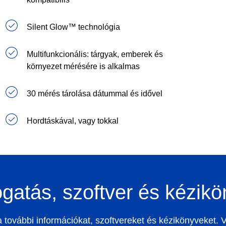
Silent Glow™ technológia
Multifunkcionális: tárgyak, emberek és
környezet mérésére is alkalmas
30 mérés tárolása dátummal és idővel
Hordtáskával, vagy tokkal
atás, szoftver és kézik
a a további információkat, szoftvereket és kézikönyveket. 