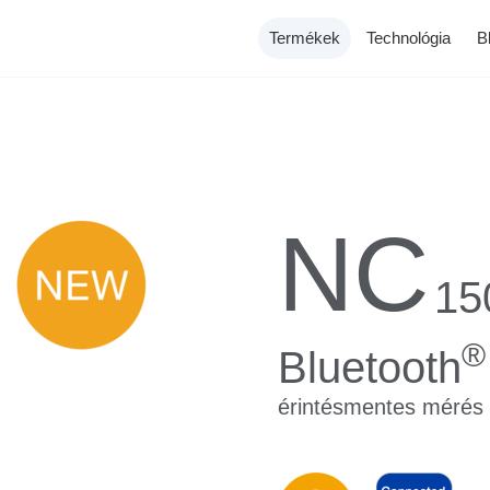
Termékek
Technológia
B
NC
15
érők
Inhalátorok
Rólunk
Melegítő párn
Történetünk
®
Bluetooth
érintésmentes mérés