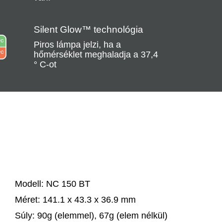
Silent Glow™ technológia
Piros lámpa jelzi, ha a
hőmérséklet meghaladja a 37,4
° C-ot
Modell:
NC 150 BT
Méret:
141.1 x 43.3 x 36.9 mm
Súly:
90g (elemmel), 67g (elem nélkül)