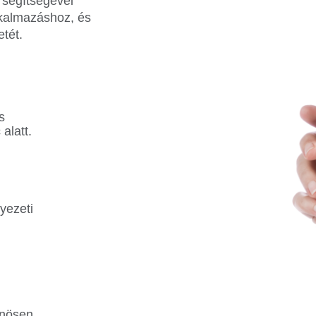
 segítségével
lkalmazáshoz, és
tét.
s
alatt.
yezeti
önösen