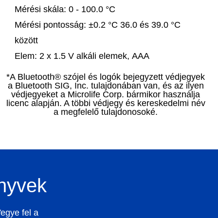
Mérési skála:
0 - 100.0 °C
Mérési pontosság:
±0.2 °C 36.0 és 39.0 °C
között
Elem:
2 x 1.5 V alkáli elemek, AAA
*A Bluetooth® szójel és logók bejegyzett védjegyek
a Bluetooth SIG, Inc. tulajdonában van, és az ilyen
védjegyeket a Microlife Corp. bármikor használja
licenc alapján. A többi védjegy és kereskedelmi név
a megfelelő tulajdonosoké.
önyvek
Vegye fel a