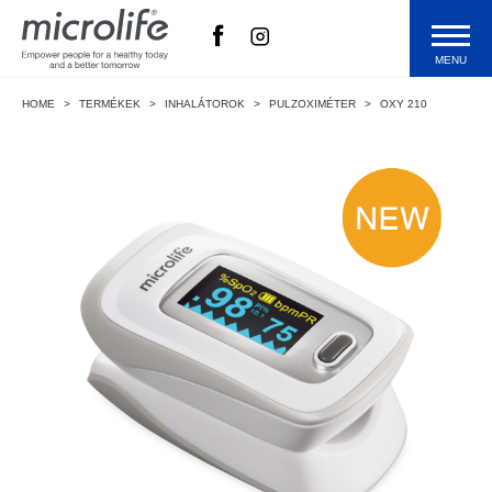
MENU
HOME
>
TERMÉKEK
>
INHALÁTOROK
>
PULZOXIMÉTER
>
OXY 210
Termékek
Technológia
Blog
Microlife
Vásárlás