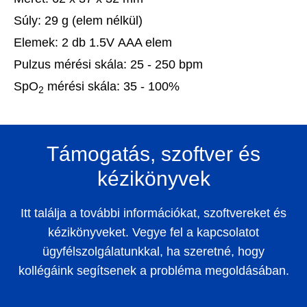
Súly:
29 g (elem nélkül)
Elemek:
2 db 1.5V AAA elem
Pulzus mérési skála:
25 - 250 bpm
SpO
mérési skála:
35 - 100%
2
Támogatás, szoftver és
kézikönyvek
Itt találja a további információkat, szoftvereket és
kézikönyveket. Vegye fel a kapcsolatot
ügyfélszolgálatunkkal, ha szeretné, hogy
kollégáink segítsenek a probléma megoldásában.