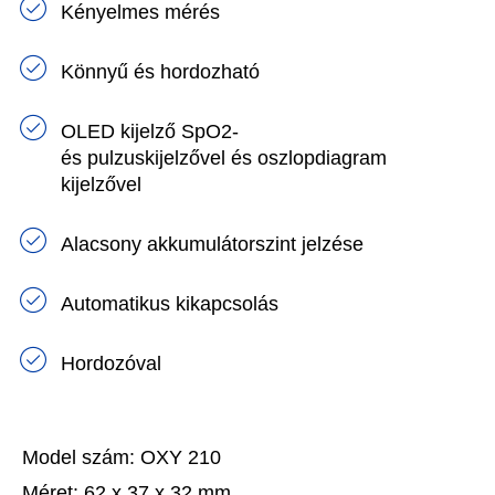
Kényelmes mérés
Könnyű és hordozható
OLED kijelző SpO2-
és pulzuskijelzővel és oszlopdiagram
kijelzővel
Alacsony akkumulátorszint jelzése
Automatikus kikapcsolás
Hordozóval
Model szám:
OXY 210
Méret:
62 x 37 x 32 mm