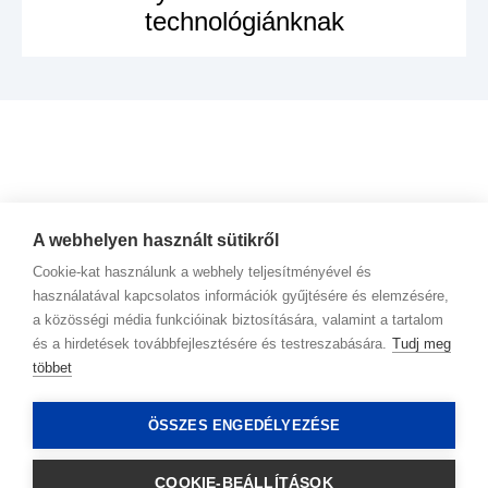
technológiánknak
MEGNÉZEM A
TERMÉKET
A webhelyen használt sütikről
Cookie-kat használunk a webhely teljesítményével és
használatával kapcsolatos információk gyűjtésére és elemzésére,
a közösségi média funkcióinak biztosítására, valamint a tartalom
és a hirdetések továbbfejlesztésére és testreszabására.
Tudj meg
többet
Kapcsolat
ÖSSZES ENGEDÉLYEZÉSE
Adatkezelési irányelvek
COOKIE-BEÁLLÍTÁSOK