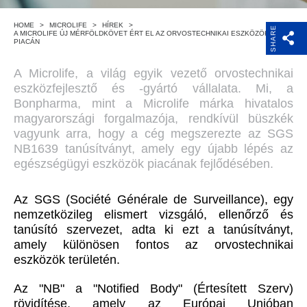
HOME
>
MICROLIFE
>
HÍREK
>
SHARE
A MICROLIFE ÚJ MÉRFÖLDKÖVET ÉRT EL AZ ORVOSTECHNIKAI ESZKÖZÖK
PIACÁN
A Microlife, a világ egyik vezető orvostechnikai
eszközfejlesztő és -gyártó vállalata. Mi, a
Bonpharma, mint a Microlife márka hivatalos
magyarországi forgalmazója, rendkívül büszkék
vagyunk arra, hogy a cég megszerezte az SGS
NB1639 tanúsítványt, amely egy újabb lépés az
egészségügyi eszközök piacának fejlődésében.
Az SGS (Société Générale de Surveillance), egy
nemzetközileg elismert vizsgáló, ellenőrző és
tanúsító szervezet, adta ki ezt a tanúsítványt,
amely különösen fontos az orvostechnikai
eszközök területén.
Az "NB" a "Notified Body" (Értesített Szerv)
rövidítése, amely az Európai Unióban