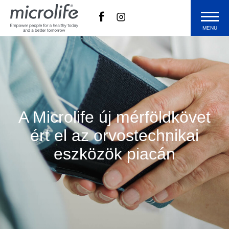
MENU
Termékek
Technológia
A Microlife új mérföldkövet
Blog
ért el az orvostechnikai
eszközök piacán
Microlife
Vásárlás