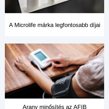
A Microlife márka legfontosabb díjai
MEGNÉZEM A
TERMÉKET
Arany minősítés az AFIB