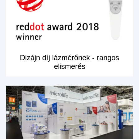
Dizájn díj lázmérőnek - rangos
elismerés
MEGNÉZEM A
TERMÉKET