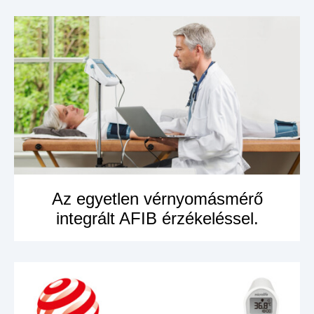
Az egyetlen vérnyomásmérő
integrált AFIB érzékeléssel.
MEGNÉZEM A
TERMÉKET