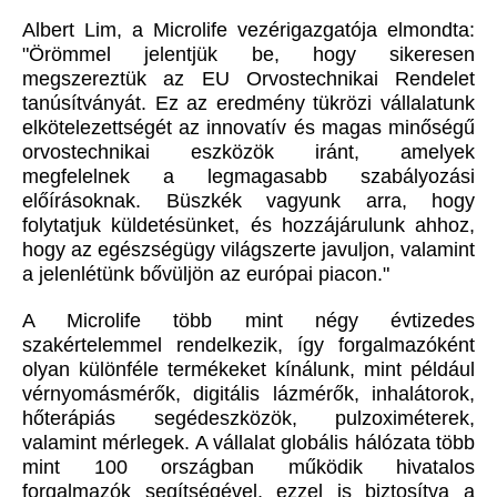
Albert Lim, a Microlife vezérigazgatója elmondta:
"Örömmel jelentjük be, hogy sikeresen
megszereztük az EU Orvostechnikai Rendelet
tanúsítványát. Ez az eredmény tükrözi vállalatunk
elkötelezettségét az innovatív és magas minőségű
orvostechnikai eszközök iránt, amelyek
megfelelnek a legmagasabb szabályozási
előírásoknak. Büszkék vagyunk arra, hogy
folytatjuk küldetésünket, és hozzájárulunk ahhoz,
hogy az egészségügy világszerte javuljon, valamint
a jelenlétünk bővüljön az európai piacon."
A Microlife több mint négy évtizedes
szakértelemmel rendelkezik, így forgalmazóként
olyan különféle termékeket kínálunk, mint például
vérnyomásmérők, digitális lázmérők, inhalátorok,
hőterápiás segédeszközök, pulzoximéterek,
valamint mérlegek. A vállalat globális hálózata több
mint 100 országban működik hivatalos
forgalmazók segítségével, ezzel is biztosítva a