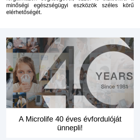
minőségi egészségügyi eszközök széles körű
elérhetőségét.
A Microlife 40 éves évfordulóját
ünnepli!
MEGNÉZEM A
TERMÉKET