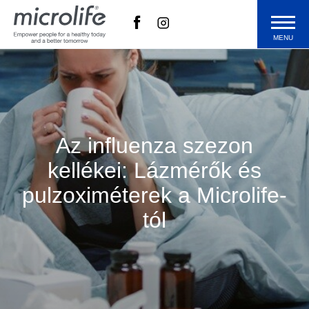
MENU
Termékek
Technológia
Az influenza szezon
kellékei: Lázmérők és
Blog
pulzoximéterek a Microlife-
tól
Microlife
Vásárlás