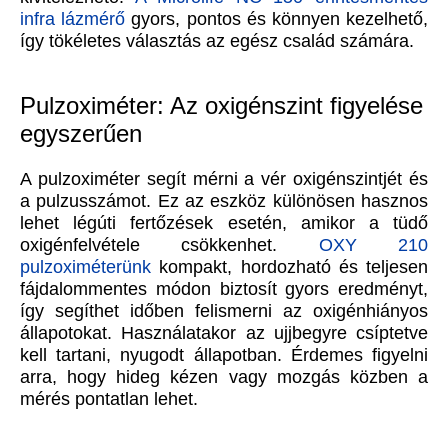
infra lázmérő
gyors, pontos és könnyen kezelhető,
így tökéletes választás az egész család számára.
Pulzoximéter: Az oxigénszint figyelése
egyszerűen
A pulzoximéter segít mérni a vér oxigénszintjét és
a pulzusszámot. Ez az eszköz különösen hasznos
lehet légúti fertőzések esetén, amikor a tüdő
oxigénfelvétele csökkenhet.
OXY 210
pulzoximéterünk
kompakt, hordozható és teljesen
fájdalommentes módon biztosít gyors eredményt,
így segíthet időben felismerni az oxigénhiányos
állapotokat. Használatakor az ujjbegyre csíptetve
kell tartani, nyugodt állapotban. Érdemes figyelni
arra, hogy hideg kézen vagy mozgás közben a
mérés pontatlan lehet.