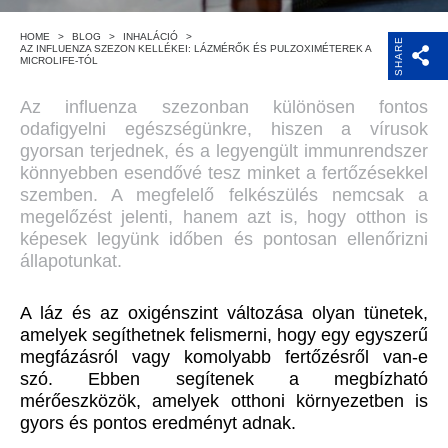
HOME
>
BLOG
>
INHALÁCIÓ
>
SHARE
AZ INFLUENZA SZEZON KELLÉKEI: LÁZMÉRŐK ÉS PULZOXIMÉTEREK A
MICROLIFE-TÓL
Az influenza szezonban különösen fontos
odafigyelni egészségünkre, hiszen a vírusok
gyorsan terjednek, és a legyengült immunrendszer
könnyebben esendővé tesz minket a fertőzésekkel
szemben. A megfelelő felkészülés nemcsak a
megelőzést jelenti, hanem azt is, hogy otthon is
képesek legyünk időben és pontosan ellenőrizni
állapotunkat.
A láz és az oxigénszint változása olyan tünetek,
amelyek segíthetnek felismerni, hogy egy egyszerű
megfázásról vagy komolyabb fertőzésről van-e
szó. Ebben segítenek a megbízható
mérőeszközök, amelyek otthoni környezetben is
gyors és pontos eredményt adnak.