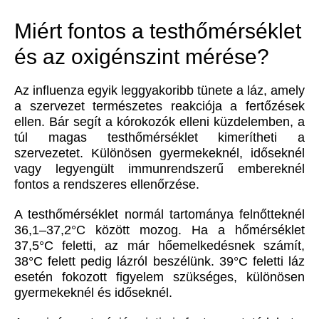
Miért fontos a testhőmérséklet
és az oxigénszint mérése?
Az influenza egyik leggyakoribb tünete a láz, amely
a szervezet természetes reakciója a fertőzések
ellen. Bár segít a kórokozók elleni küzdelemben, a
túl magas testhőmérséklet kimerítheti a
szervezetet. Különösen gyermekeknél, időseknél
vagy legyengült immunrendszerű embereknél
fontos a rendszeres ellenőrzése.
A testhőmérséklet normál tartománya felnőtteknél
36,1–37,2°C között mozog. Ha a hőmérséklet
37,5°C feletti, az már hőemelkedésnek számít,
38°C felett pedig lázról beszélünk. 39°C feletti láz
esetén fokozott figyelem szükséges, különösen
gyermekeknél és időseknél.