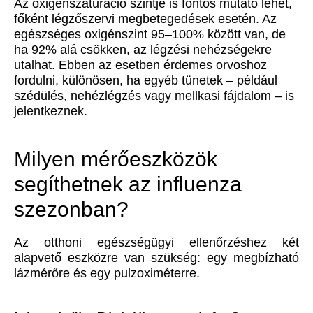
Az oxigénszaturáció szintje is fontos mutató lehet,
főként légzőszervi megbetegedések esetén. Az
egészséges oxigénszint 95–100% között van, de
ha 92% alá csökken, az légzési nehézségekre
utalhat. Ebben az esetben érdemes orvoshoz
fordulni, különösen, ha egyéb tünetek – például
szédülés, nehézlégzés vagy mellkasi fájdalom – is
jelentkeznek.
Milyen mérőeszközök
segíthetnek az influenza
szezonban?
Az otthoni egészségügyi ellenőrzéshez két
alapvető eszközre van szükség: egy megbízható
lázmérőre és egy pulzoximéterre.