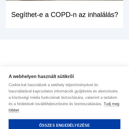
Segíthet-e a COPD-n az inhalálás?
MEGNÉZEM A
TERMÉKET
A webhelyen használt sütikről
Cookie-kat használunk a webhely teljesítményével és
használatával kapcsolatos információk gyűjtésére és elemzésére,
a közösségi média funkcióinak biztosítására, valamint a tartalom
és a hirdetések továbbfejlesztésére és testreszabására.
Tudj meg
többet
Kapcsolat
ÖSSZES ENGEDÉLYEZÉSE