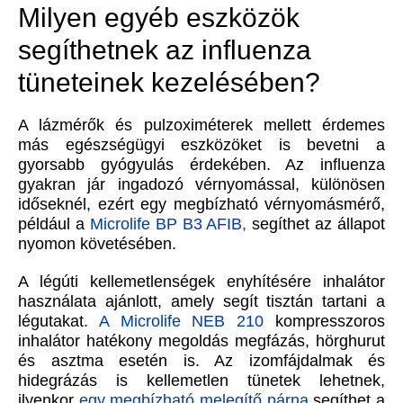
Milyen egyéb eszközök
segíthetnek az influenza
tüneteinek kezelésében?
A lázmérők és pulzoximéterek mellett érdemes
más egészségügyi eszközöket is bevetni a
gyorsabb gyógyulás érdekében. Az influenza
gyakran jár ingadozó vérnyomással, különösen
időseknél, ezért egy megbízható vérnyomásmérő,
például a
Microlife BP B3 AFIB,
segíthet az állapot
nyomon követésében.
A légúti kellemetlenségek enyhítésére inhalátor
használata ajánlott, amely segít tisztán tartani a
légutakat.
A Microlife NEB 210
kompresszoros
inhalátor hatékony megoldás megfázás, hörghurut
és asztma esetén is. Az izomfájdalmak és
hidegrázás is kellemetlen tünetek lehetnek,
ilyenkor
egy megbízható melegítő párna
segíthet a