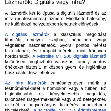
Lázmérők: Digitális vagy infra?
A lázmérők két fő típusa a digitális lázmérő és az
infra (érintésmentes) lázmérő. Mindkettő hatékony,
de különböző helyzetekben lehetnek előnyösek.
A digitális lázmérők
a klasszikus megoldást
kínálják, amelyek szájban, hónaljban vagy
végbélben használhatók. Gyors, pontos mérést
biztosítanak, és kompakt méretük miatt könnyen
hordozhatók.
A Microlife MT 200 digitális lázmérő
különösen megbízható választás, amely pontos
értékeket biztosít, miközben gyors és higiénikus
használatot tesz lehetővé.
Az infra lázmérők
érintésmentesen mérik a
testhőmérsékletet a homlokon vagy a fülben. Ez
higiénikusabb és kényelmesebb megoldás,
különösen kisgyermekeknél vagy alvó betegeknél,
akiknél a hagyományos lázmérés nehezebben
kivitelezhető.
A Microlife NC 150 érintésmentes