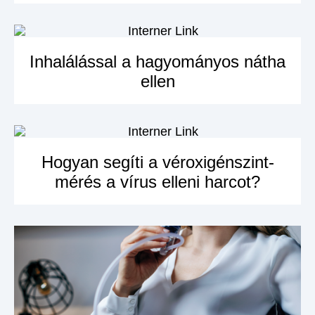
Inhalálással a hagyományos nátha
ellen
MEGNÉZEM A
TERMÉKET
Hogyan segíti a véroxigénszint-
mérés a vírus elleni harcot?
MEGNÉZEM A
TERMÉKET