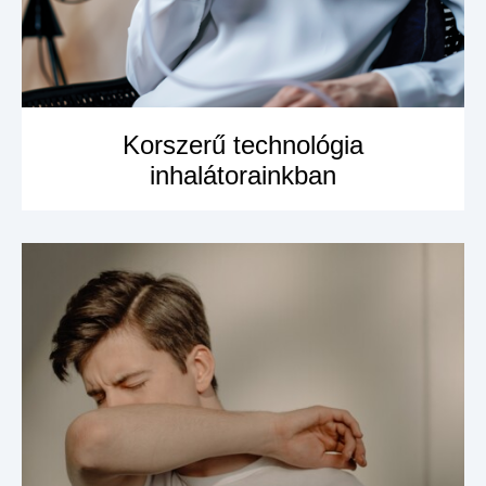
Korszerű technológia
inhalátorainkban
MEGNÉZEM A
TERMÉKET