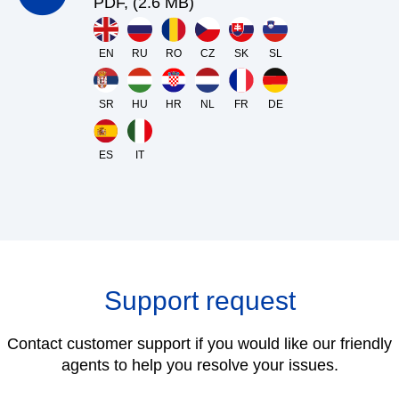
PDF, (2.6 MB)
EN
RU
RO
CZ
SK
SL
SR
HU
HR
NL
FR
DE
ES
IT
Support request
Contact customer support if you would like our friendly
agents to help you resolve your issues.