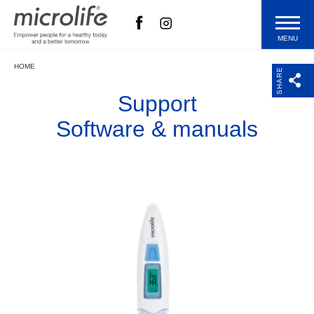
MENU
HOME
Termékek
SHARE
Support
Technológia
Software & manuals
Blog
Microlife
Vásárlás