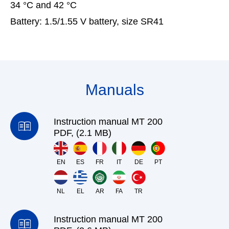
34 °C and 42 °C
Battery:
1.5/1.55 V battery, size SR41
Manuals
Instruction manual MT 200
PDF, (2.1 MB)
EN
ES
FR
IT
DE
PT
NL
EL
AR
FA
TR
Instruction manual MT 200